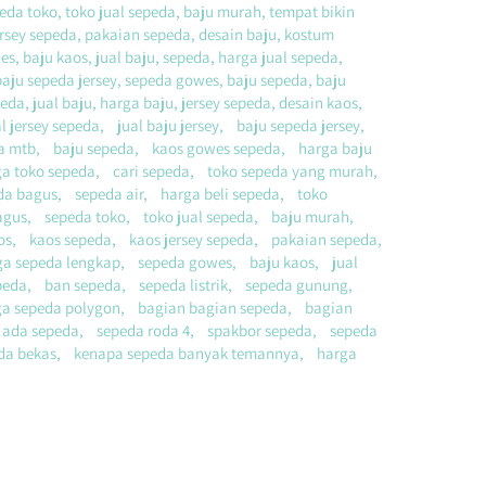
da toko, toko jual sepeda, baju murah, tempat bikin 
ersey sepeda, pakaian sepeda, desain baju, kostum 
, baju kaos, jual baju, sepeda, harga jual sepeda, 
aju sepeda jersey, sepeda gowes, baju sepeda, baju 
indonesia, baju baju kaos, baju jersey sepeda, buat baju kaos, kaos jersey sepeda, jual jersey sepeda, harga jersey sepeda, harga baju sepeda, jual baju, harga baju, jersey sepeda, desain kaos, 
 jersey sepeda,    jual baju jersey,    baju sepeda jersey,    
da mtb,    baju sepeda,    kaos gowes sepeda,    harga baju 
a toko sepeda,    cari sepeda,    toko sepeda yang murah,    
bagus,    sepeda air,    harga beli sepeda,    toko 
,    sepeda toko,    toko jual sepeda,    baju murah,    
    kaos sepeda,    kaos jersey sepeda,    pakaian sepeda,    
a sepeda lengkap,    sepeda gowes,    baju kaos,    jual 
a,    ban sepeda,    sepeda listrik,    sepeda gunung,    
arga sepeda polygon,    bagian bagian sepeda,    bagian 
da sepeda,    sepeda roda 4,    spakbor sepeda,    sepeda 
peda bekas,    kenapa sepeda banyak temannya,    harga 