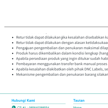
Syarat dan Ketentuan Pengembalian & Pe
Kamu dapat mengajukan pengembalian dan penukaran baran
halaman transaksi).
Retur tidak dapat dilakukan jika kesalahan disebabkan k
Retur tidak dapat dilakukan dengan alasan ketidaksukaan
Pengajuan pengembalian dan penukaran maksimal dilaporka
Produk harus dikembalikan dalam kondisi lengkap (hang 
Apabila persediaan produk yang ingin ditukar sudah ha
Pembayaran menggunakan transfer bank manual proses refu
Apabila kesalahan diakibatkan oleh pihak DNC Labels, s
Mekanisme pengembalian dan penukaran barang silakan 
Hubungi Kami
Tautan
CS #1 : 085640288554
Home