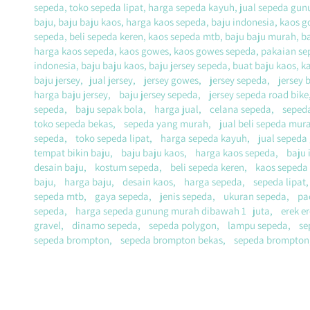
sepeda, toko sepeda lipat, harga sepeda kayuh, jual sepeda gun
baju, baju baju kaos, harga kaos sepeda, baju indonesia, kaos g
sepeda, beli sepeda keren, kaos sepeda mtb, baju baju murah, ba
harga kaos sepeda, kaos gowes, kaos gowes sepeda, pakaian sepe
baju jersey,   jual jersey,    jersey gowes,    jersey sepeda,    jersey b
harga baju jersey,    baju jersey sepeda,    jersey sepeda road bike
sepeda,    baju sepak bola,    harga jual,    celana sepeda,    seped
toko sepeda bekas,    sepeda yang murah,    jual beli sepeda murah,
sepeda,    toko sepeda lipat,    harga sepeda kayuh,    jual sepeda 
tempat bikin baju,    baju baju kaos,    harga kaos sepeda,    baju i
desain baju,    kostum sepeda,    beli sepeda keren,    kaos sepeda 
baju,    harga baju,    desain kaos,    harga sepeda,    sepeda lipat,
sepeda mtb,    gaya sepeda,    jenis sepeda,    ukuran sepeda,    pa
sepeda,    harga sepeda gunung murah dibawah 1   juta,    erek ere
gravel,    dinamo sepeda,    sepeda polygon,    lampu sepeda,    s
sepeda brompton,    sepeda brompton bekas,    sepeda brompton,  