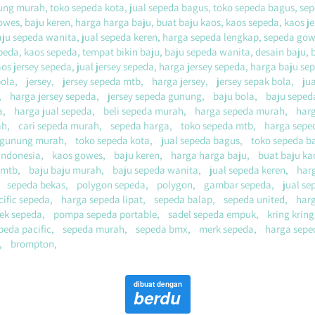
ung murah, toko sepeda kota, jual sepeda bagus, toko sepeda bagus, sepe
owes, baju keren, harga harga baju, buat baju kaos, kaos sepeda, kaos j
ju sepeda wanita, jual sepeda keren, harga sepeda lengkap, sepeda gowes
da, kaos sepeda, tempat bikin baju, baju sepeda wanita, desain baju, b
ola,    jersey,    jersey sepeda mtb,    harga jersey,    jersey sepak bola,    jual
,    harga jersey sepeda,    jersey sepeda gunung,    baju bola,    baju sepe
a,    harga jual sepeda,    beli sepeda murah,    harga sepeda murah,    harg
    cari sepeda murah,    sepeda harga,    toko sepeda mtb,    harga sepeda 
gunung murah,    toko sepeda kota,    jual sepeda bagus,    toko sepeda bagus
ndonesia,    kaos gowes,    baju keren,    harga harga baju,    buat baju kaos,
mtb,    baju baju murah,    baju sepeda wanita,    jual sepeda keren,    harg
    sepeda bekas,    polygon sepeda,    polygon,    gambar sepeda,    jual seped
cific sepeda,    harga sepeda lipat,    sepeda balap,    sepeda united,    h
k sepeda,    pompa sepeda portable,    sadel sepeda empuk,    kring kring a
epeda pacific,    sepeda murah,    sepeda bmx,    merk sepeda,    harga se
  brompton,      
dibuat dengan
berdu