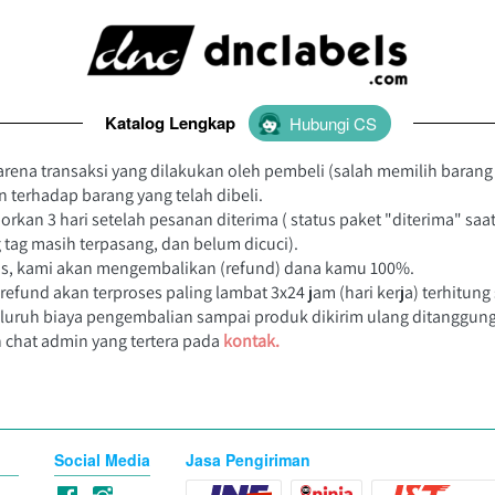
nukaran Barang :
g apabila produk yang kamu terima terdapat cacat atau salah kir
Katalog Lengkap
`
Hubungi CS
arena transaksi yang dilakukan oleh pembeli (salah memilih barang
 terhadap barang yang telah dibeli.
n 3 hari setelah pesanan diterima ( status paket "diterima" saat 
tag masih terpasang, dan belum dicuci).
bis, kami akan mengembalikan (refund) dana kamu 100%.
nd akan terproses paling lambat 3x24 jam (hari kerja) terhitung s
eluruh biaya pengembalian sampai produk dikirim ulang ditanggung
chat admin yang tertera pada
kontak
.
Social Media
Jasa Pengiriman