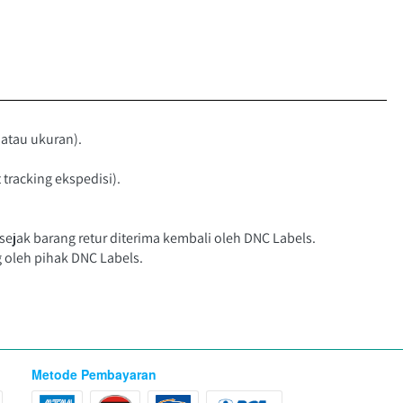
im (jenis produk ataupun size yang tidak sesuai dengan 
 atau ukuran).
tracking ekspedisi).
ejak barang retur diterima kembali oleh DNC Labels.
 oleh pihak DNC Labels.
Metode Pembayaran