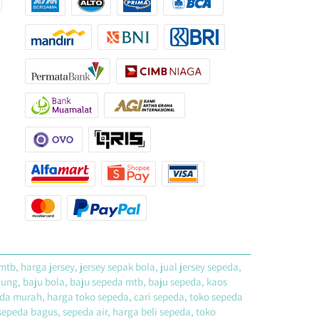
tb, harga jersey, jersey sepak bola, jual jersey sepeda, 
unung, baju bola, baju sepeda mtb, baju sepeda, kaos 
da murah, harga toko sepeda, cari sepeda, toko sepeda 
peda bagus, sepeda air, harga beli sepeda, toko 