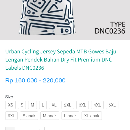
Urban Cycling Jersey Sepeda MTB Gowes Baju
Lengan Pendek Bahan Dry Fit Premium DNC
Labels DNC0236
Rp 160.000 - 220,000
Size
XS
S
M
L
XL
2XL
3XL
4XL
5XL
6XL
S anak
M anak
L anak
XL anak