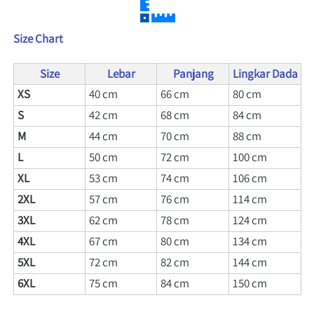
Size Chart
Size
Lebar
Panjang
Lingkar Dada
XS
40 cm
66 
cm
80 
cm
S 
42 cm
68 
cm
84 
cm
M
44 cm
70 
cm
88 
cm
L
50 cm
72 
cm
100 
cm
XL
53 cm
74 
cm
106 
cm
2XL
57 cm
76 
cm
114 
cm
3XL
62 cm
78 
cm
124 
cm
4XL
67 cm
80 
cm
134 
cm
5XL
72 cm
82 
cm
144 
cm
6XL
75 cm
84 
cm
150 
cm