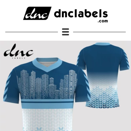
Semua Produk
JERSEY DNC Labels Original
Jersey Lengan Pendek