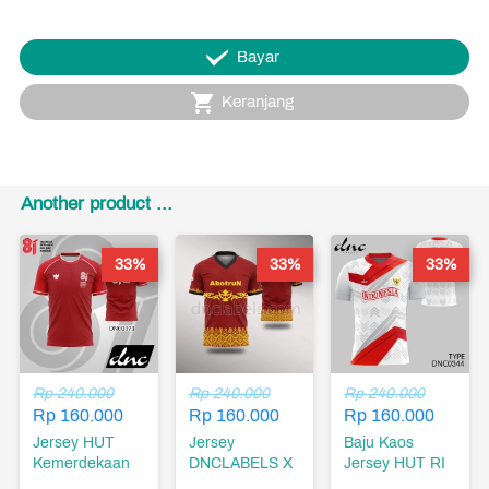
`
Bayar
`
Keranjang
Another product ...
33%
33%
33%
Rp 240.000
Rp 240.000
Rp 240.000
Rp 160.000
Rp 160.000
Rp 160.000
Jersey HUT
Jersey
Baju Kaos
Kemerdekaan
DNCLABELS X
Jersey HUT RI
RI ke-81 Tahun
ABOTRUN
Hari Ulang