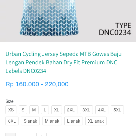
Urban Cycling Jersey Sepeda MTB Gowes Baju
Lengan Pendek Bahan Dry Fit Premium DNC
Labels DNC0234
Rp 160.000 - 220,000
Size
XS
S
M
L
XL
2XL
3XL
4XL
5XL
6XL
S anak
M anak
L anak
XL anak