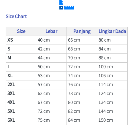
Size Chart
Size
Lebar
Panjang
Lingkar Dada
XS
40 cm
66 
cm
80 
cm
S 
42 cm
68 
cm
84 
cm
M
44 cm
70 
cm
88 
cm
L
50 cm
72 
cm
100 
cm
XL
53 cm
74 
cm
106 
cm
2XL
57 cm
76 
cm
114 
cm
3XL
62 cm
78 
cm
124 
cm
4XL
67 cm
80 
cm
134 
cm
5XL
72 cm
82 
cm
144 
cm
6XL
75 cm
84 
cm
150 
cm