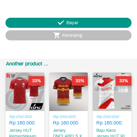
`
Bayar
`
Keranjang
Another product ...
33%
33%
33%
Rp 240.000
Rp 240.000
Rp 240.000
Rp 160.000
Rp 160.000
Rp 160.000
Jersey HUT
Jersey
Baju Kaos
Kemerdekaan
DNCLABELS X
Jersey HUT RI