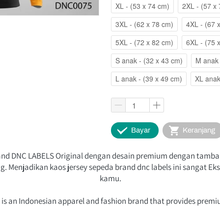
XL - (53 x 74 cm)
2XL - (57 x
3XL - (62 x 78 cm)
4XL - (67 
5XL - (72 x 82 cm)
6XL - (75 
S anak - (32 x 43 cm)
M anak 
L anak - (39 x 49 cm)
XL anak
`
`
Bayar
Keranjang
rand DNC LABELS Original dengan desain premium dengan tambah
 Menjadikan kaos jersey sepeda brand dnc labels ini sangat Eksk
kamu.
s is an Indonesian apparel and fashion brand that provides premi