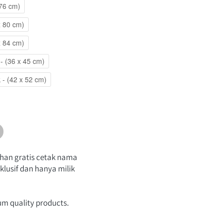
 76 cm)
x 80 cm)
x 84 cm)
- (36 x 45 cm)
 - (42 x 52 cm)
an gratis cetak nama 
lusif dan hanya milik 
um quality products.