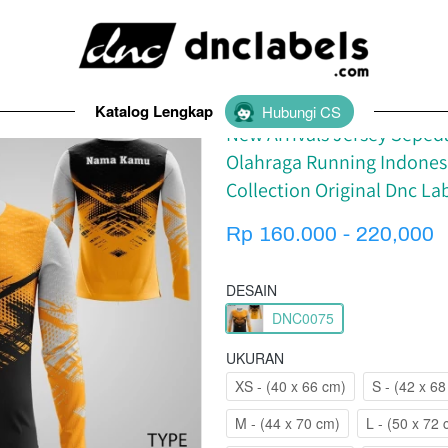
Y DNC Labels Original
Katalog Lengkap
`
Hubungi CS
New Arrivals Jersey Sepe
Olahraga Running Indonesi
Collection Original Dnc L
Rp 160.000 - 220,000
DESAIN
DNC0075
UKURAN
XS - (40 x 66 cm)
S - (42 x 6
M - (44 x 70 cm)
L - (50 x 72