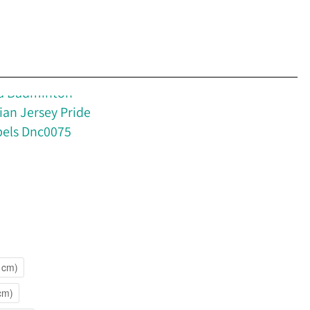
da Badminton
an Jersey Pride
abels Dnc0075
8 cm)
 cm)