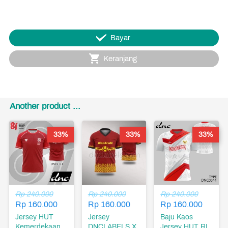
`
Bayar
`
Keranjang
Another product ...
33%
33%
33%
Rp 240.000
Rp 240.000
Rp 240.000
Rp 160.000
Rp 160.000
Rp 160.000
Jersey HUT
Jersey
Baju Kaos
Kemerdekaan
DNCLABELS X
Jersey HUT RI