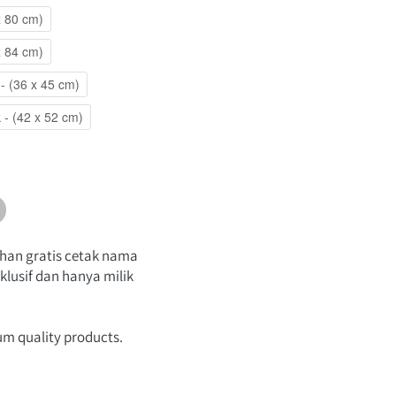
x 80 cm)
x 84 cm)
- (36 x 45 cm)
 - (42 x 52 cm)
an gratis cetak nama 
lusif dan hanya milik 
um quality products.