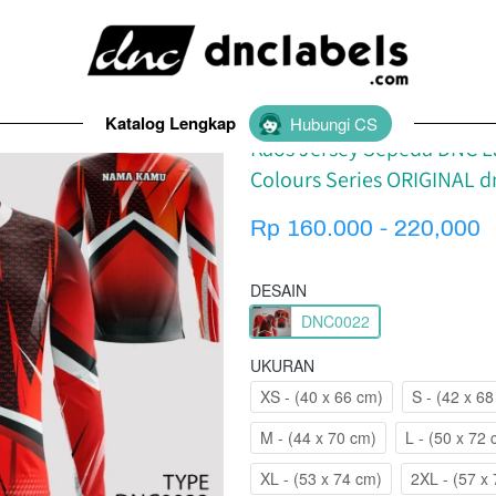
Y DNC Labels Original
Katalog Lengkap
`
Hubungi CS
Kaos Jersey Sepeda DNC La
Colours Series ORIGINAL 
Rp 160.000 - 220,000
DESAIN
DNC0022
UKURAN
XS - (40 x 66 cm)
S - (42 x 6
M - (44 x 70 cm)
L - (50 x 72
XL - (53 x 74 cm)
2XL - (57 x