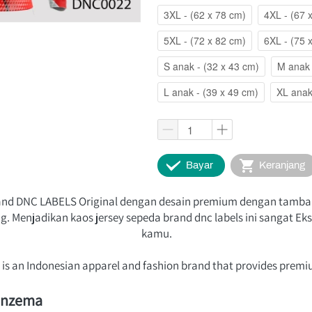
3XL - (62 x 78 cm)
4XL - (67 
5XL - (72 x 82 cm)
6XL - (75 
S anak - (32 x 43 cm)
M anak 
L anak - (39 x 49 cm)
XL anak
`
`
Bayar
Keranjang
rand DNC LABELS Original dengan desain premium dengan tambah
 Menjadikan kaos jersey sepeda brand dnc labels ini sangat Eksk
kamu.
s is an Indonesian apparel and fashion brand that provides premi
Benzema 