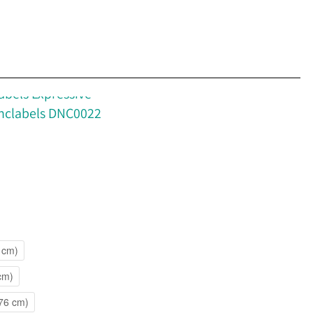
bels Expressive
dnclabels DNC0022
8 cm)
 cm)
 76 cm)