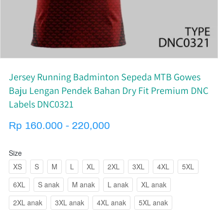
Jersey Running Badminton Sepeda MTB Gowes
Baju Lengan Pendek Bahan Dry Fit Premium DNC
Labels DNC0321
Rp 160.000 - 220,000
Size
XS
S
M
L
XL
2XL
3XL
4XL
5XL
6XL
S anak
M anak
L anak
XL anak
2XL anak
3XL anak
4XL anak
5XL anak