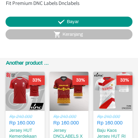
Fit Premium DNC Labels Dnclabels
`
Bayar
`
Keranjang
Another product ...
33%
33%
33%
Rp 240.000
Rp 240.000
Rp 240.000
Rp 160.000
Rp 160.000
Rp 160.000
Jersey HUT
Jersey
Baju Kaos
Kemerdekaan
DNCLABELS X
Jersey HUT RI