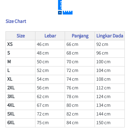
Size Chart
Size
Lebar
Panjang
Lingkar Dada
XS
46 cm
66 
cm
92 
cm
S 
48 cm
68 
cm
96 
cm
M
50 cm
70 
cm
100 
cm
L
52 cm
72 
cm
104 
cm
XL
54 cm
74 
cm
108 
cm
2XL
56 cm
76 
cm
112 
cm
3XL
62 cm
78 
cm
124 
cm
4XL
67 cm
80 
cm
134 
cm
5XL
72 cm
82 
cm
144 
cm
6XL
75 cm
84 
cm
150 
cm