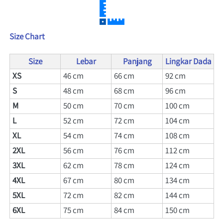
Size Chart
Size
Lebar
Panjang
Lingkar Dada
XS
46 cm
66 
cm
92 
cm
S 
48 cm
68 
cm
96 
cm
M
50 cm
70 
cm
100 
cm
L
52 cm
72 
cm
104 
cm
XL
54 cm
74 
cm
108 
cm
2XL
56 cm
76 
cm
112 
cm
3XL
62 cm
78 
cm
124 
cm
4XL
67 cm
80 
cm
134 
cm
5XL
72 cm
82 
cm
144 
cm
6XL
75 cm
84 
cm
150 
cm