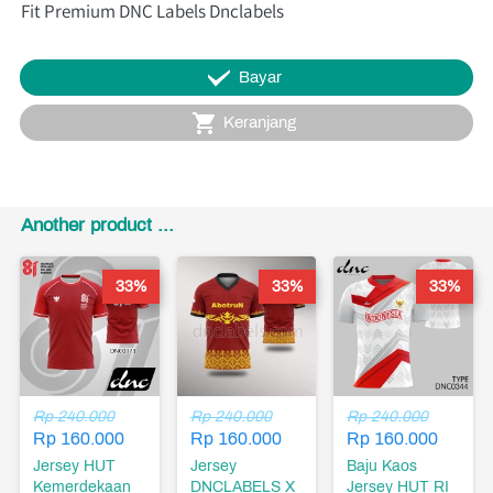
Fit Premium DNC Labels Dnclabels
`
Bayar
`
Keranjang
Another product ...
33%
33%
33%
Rp 240.000
Rp 240.000
Rp 240.000
Rp 160.000
Rp 160.000
Rp 160.000
Jersey HUT
Jersey
Baju Kaos
Kemerdekaan
DNCLABELS X
Jersey HUT RI