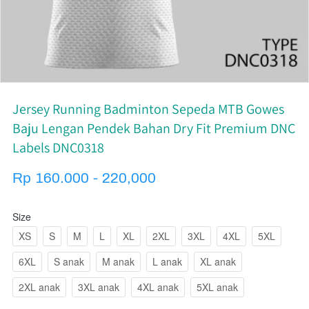
Jersey Running Badminton Sepeda MTB Gowes
Baju Lengan Pendek Bahan Dry Fit Premium DNC
Labels DNC0318
Rp 160.000 - 220,000
Size
XS
S
M
L
XL
2XL
3XL
4XL
5XL
6XL
S anak
M anak
L anak
XL anak
2XL anak
3XL anak
4XL anak
5XL anak