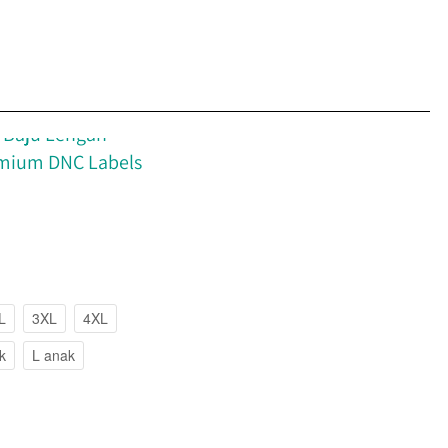
 Baju Lengan
emium DNC Labels
L
3XL
4XL
k
L anak