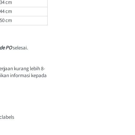
34 
cm
44 
cm
50 
cm
de PO
 selesai.  
jaan kurang lebih 8-
ikan informasi kepada 
clabels