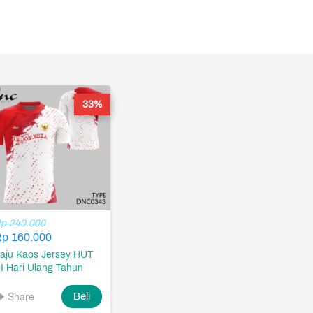
33%
p 240.000
p 160.000
aju Kaos Jersey HUT
I Hari Ulang Tahun
emerdekaan Republik
ndonesia 17 Agustus
Share
`
Beli
945 Desain DNC0343