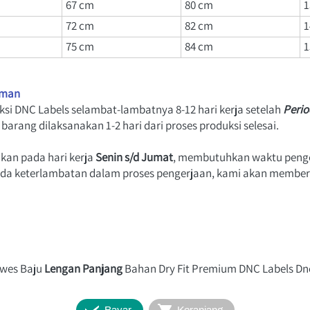
67 cm
80 
cm
1
72 cm
82 
cm
1
75 cm
84 
cm
1
iman
si DNC Labels selambat-lambatnya 8-12 hari kerja setelah
Perio
barang dilaksanakan 1-2 hari dari proses produksi selesai.
ukan pada hari
 kerja 
Senin s/d Jumat
, membutuhkan waktu penger
a ada keterlambatan dalam proses pengerjaan, kami akan member
wes Baju 
Lengan Panjang
 Bahan Dry Fit Premium DNC Labels Dn