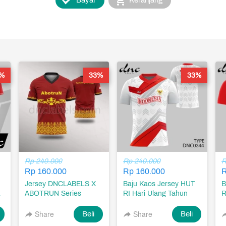
`
`
Bayar
Keranjang
%
33%
33%
Rp 240.000
Rp 240.000
R
Rp 160.000
Rp 160.000
R
Jersey DNCLABELS X
Baju Kaos Jersey HUT
B
1
ABOTRUN Series
RI Hari Ulang Tahun
R
Kemerdekaan Republik
K
Indonesia 17 Agustus
I
Share
`
Share
`
Beli
Beli
1945 Desain DNC0344
1