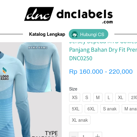
Y DNC Labels Original
Katalog Lengkap
`
Hubungi CS
Jersey Sepeda MTB Gowes
Panjang Bahan Dry Fit Pr
DNC0250
Rp 160.000 - 220,000
Size
XS
S
M
L
XL
2X
5XL
6XL
S anak
M ana
XL anak