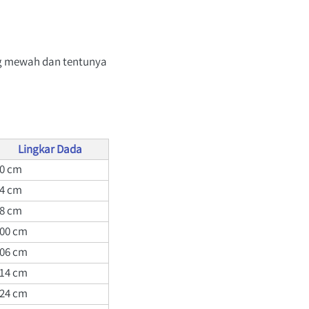
g mewah dan tentunya 
Lingkar Dada
0 
cm
4 
cm
8 
cm
00 
cm
06 
cm
14 
cm
24 
cm