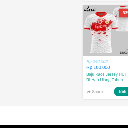
33
Rp 240.000
Rp 160.000
Baju Kaos Jersey HUT
RI Hari Ulang Tahun
Kemerdekaan Republi
Indonesia 17 Agustus
Share
`
Beli
1945 Desain DNC0340