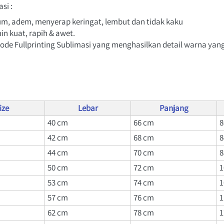
si :
um, adem, menyerap keringat, lembut dan tidak kaku
in kuat, rapih & awet.
ode Fullprinting Sublimasi yang menghasilkan detail warna yan
ize
Lebar
Panjang
40 cm
66 
cm
8
42 cm
68 
cm
8
44 cm
70 
cm
8
50 cm
72 
cm
1
53 cm
74 
cm
1
57 cm
76 
cm
1
62 cm
78 
cm
1