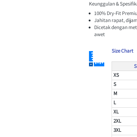
Keunggulan & Spesifika
100% Dry-Fit Premi
Jahitan rapat, dijam
Dicetak dengan met
awet
Size Chart
S
XS
S 
M
L
XL
2XL
3XL