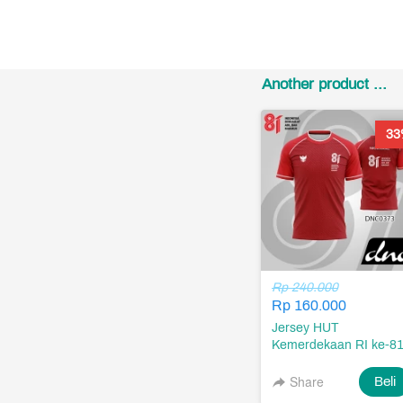
Another product ...
33
Rp 240.000
Rp 160.000
Jersey HUT
Kemerdekaan RI ke-8
Tahun
Share
`
Beli